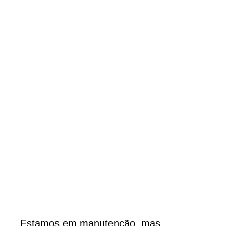
Estamos em manutenção, mas