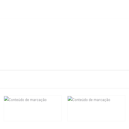
R$
7.650,00
R$
27.000,00
Em até 6x de
R$
1.275,00
sem
juros