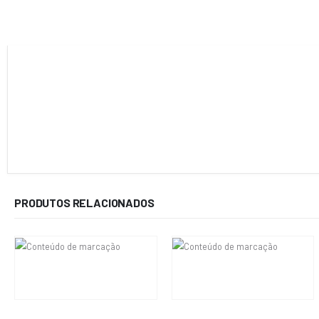
PRODUTOS RELACIONADOS
R$
15.000,00
R$
26.000,00
Em até 6x de
R$
2.500,00
sem
Em até 6x de
R$
4.333,33
sem
juros
juros