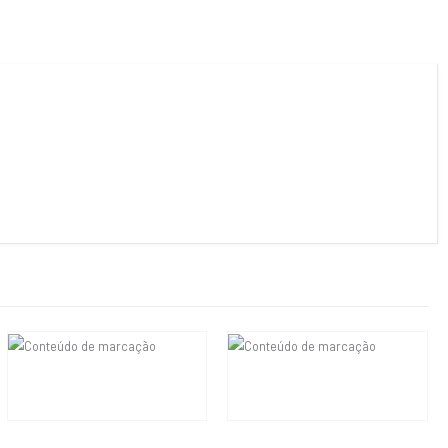
R$
36.000,00
R$
18.800,00
Em até 6x de
R$
6.000,00
sem
Em até 6x de
R$
3.133,33
sem
juros
juros