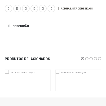
ADD NA LISTA DE DESEJOS
DESCRIÇÃO
Troca d vestido
PRODUTOS RELACIONADOS
R$
35.000,00
R$
15.000,00
Em até 6x de
R$
5.833,33
sem
Em até 6x de
R$
2.500,00
sem
juros
juros