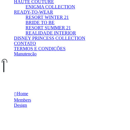
HAUTE COUTURE
ENIGMA COLLECTION
READY-TO-WEAR
RESORT WINTER 21
BRIDE TO BE
RESORT SUMMER 21
REALIDADE INTERIOR
DISNEY PRINCESS COLLECTION
CONTATO
TERMOS E CONDIÇÕES
Manutenção
0
0
Melinda Wolosky
Home
Members
Design
Melinda Wolosky