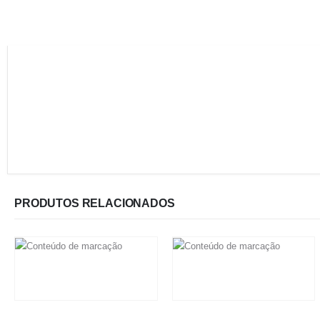
PRODUTOS RELACIONADOS
R$
27.675,00
R$
57.000,00
Em até 6x de
R$
4.612,50
sem
juros