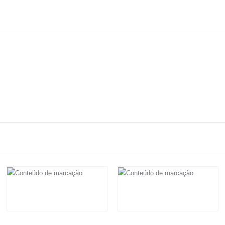
R$
36.000,00
R$
18.600,00
Em até 6x de
R$
6.000,00
sem
Em até 6x de
R$
3.100,00
sem
juros
juros