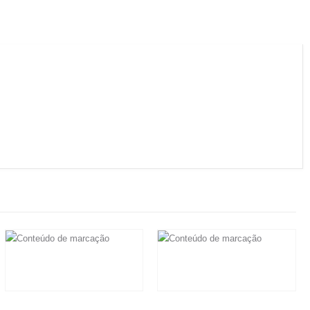
R$
12.960,00
R$
35.000,00
Em até 6x de
R$
2.160,00
sem
Em até 6x de
R$
5.833,33
sem
juros
juros