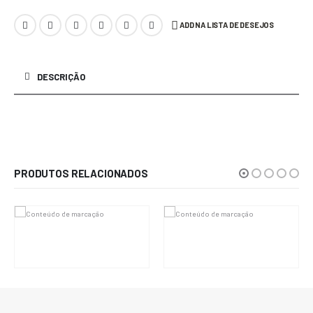
ADD NA LISTA DE DESEJOS
DESCRIÇÃO
Vestido sob encomenda
PRODUTOS RELACIONADOS
R$
15.000,00
R$
15.000,00
Em até 6x de
R$
2.500,00
sem
Em até 6x de
R$
2.500,00
sem
juros
juros