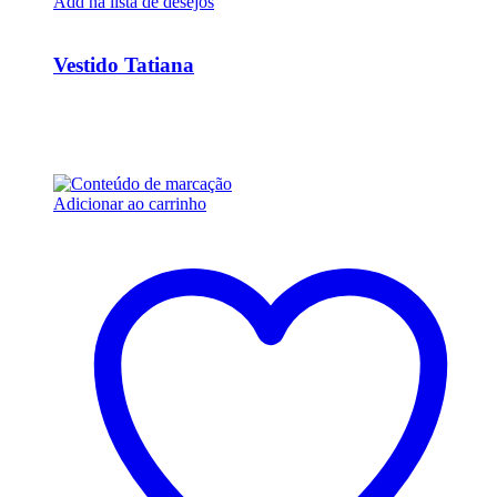
Add na lista de desejos
Ver Rápido
Vestido Tatiana
R$
20.700,00
Em até 6x de
R$
3.450,00
sem juros
Adicionar ao carrinho