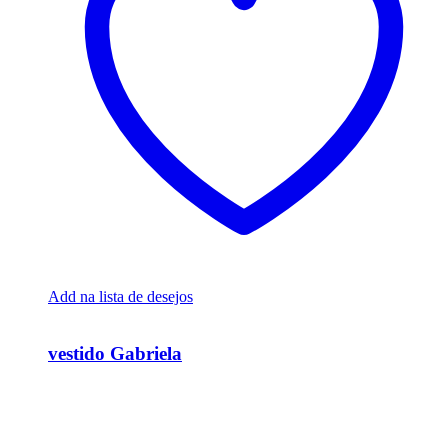
Add na lista de desejos
Ver Rápido
vestido Gabriela
R$
34.200,00
Em até 6x de
R$
5.700,00
sem juros