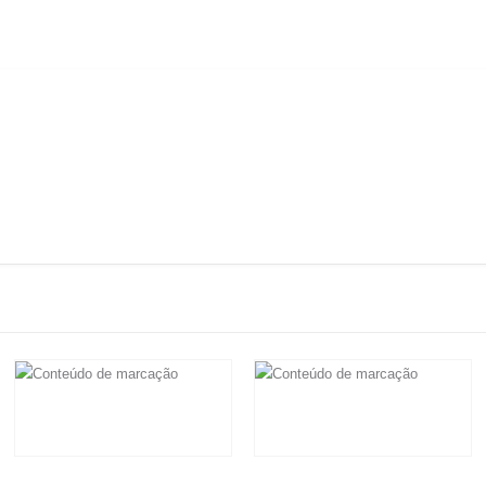
R$
19.500,00
R$
15.000,00
Em até 6x de
R$
3.250,00
sem
Em até 6x de
R$
2.500,00
sem
juros
juros