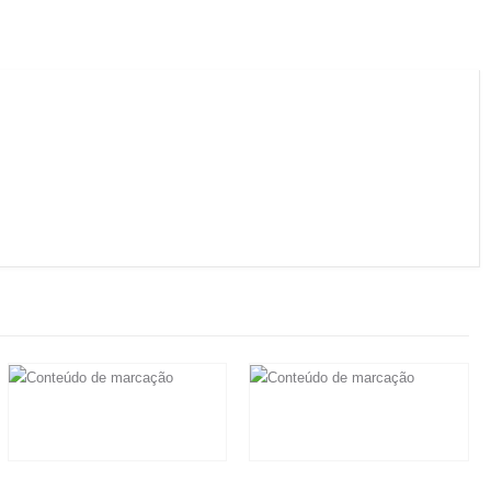
R$
15.000,00
R$
36.000,00
Em até 6x de
R$
2.500,00
sem
Em até 6x de
R$
6.000,00
sem
juros
juros