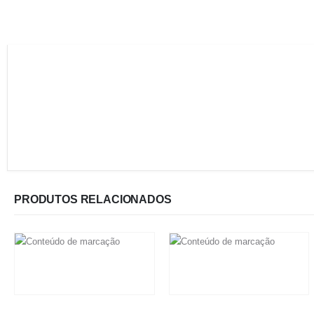
PRODUTOS RELACIONADOS
R$
11.700,00
R$
34.200,00
Em até 6x de
R$
1.950,00
sem
Em até 6x de
R$
5.700,00
sem
juros
juros