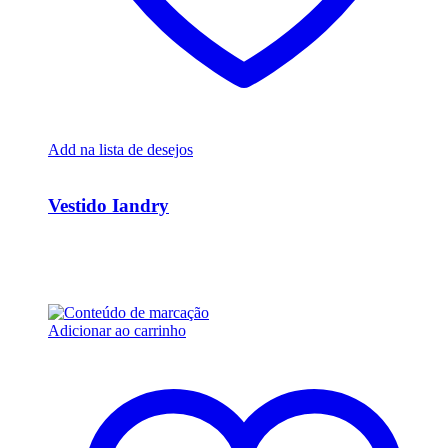
Add na lista de desejos
Ver Rápido
Vestido Iandry
R$
19.764,00
Em até 6x de
R$
3.294,00
sem juros
Adicionar ao carrinho