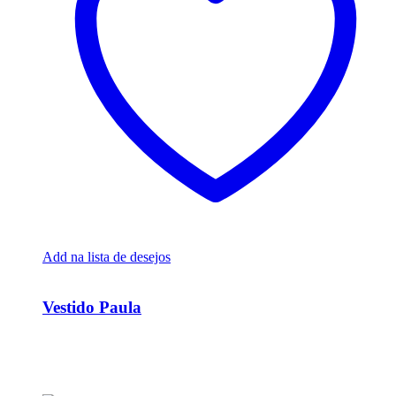
Add na lista de desejos
Ver Rápido
Vestido Paula
R$
35.000,00
Em até 6x de
R$
5.833,33
sem juros