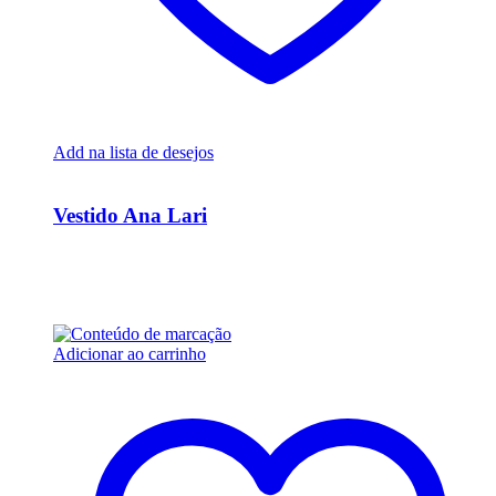
Add na lista de desejos
Ver Rápido
Vestido Ana Lari
R$
27.675,00
Em até 6x de
R$
4.612,50
sem juros
Adicionar ao carrinho