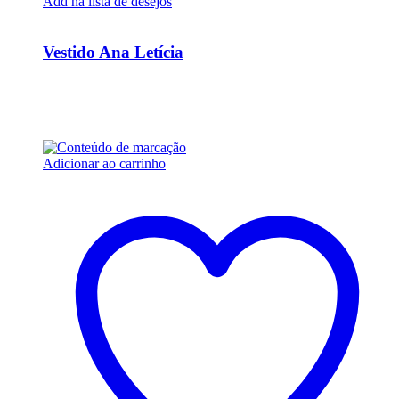
Add na lista de desejos
Ver Rápido
Vestido Ana Letícia
R$
37.600,00
Em até 6x de
R$
6.266,67
sem juros
Adicionar ao carrinho