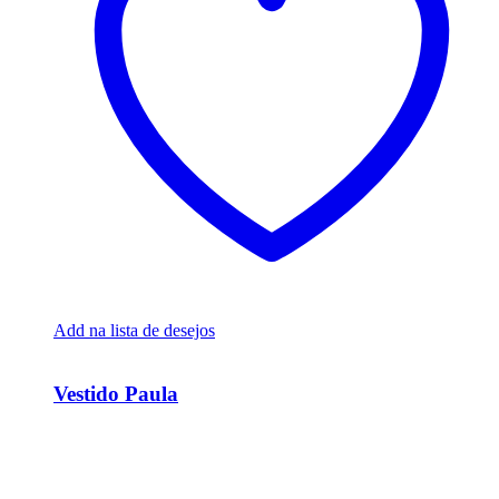
Add na lista de desejos
Ver Rápido
Vestido Paula
R$
35.000,00
Em até 6x de
R$
5.833,33
sem juros