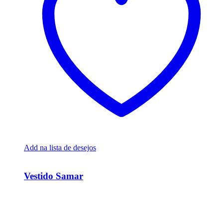
Add na lista de desejos
Ver Rápido
Vestido Samar
R$
11.700,00
Em até 6x de
R$
1.950,00
sem juros