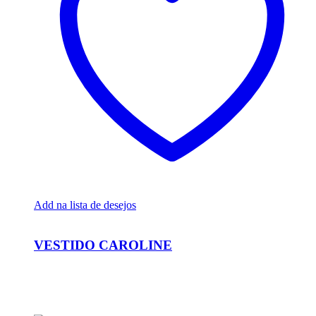
Add na lista de desejos
Ver Rápido
VESTIDO CAROLINE
R$
26.000,00
Em até 6x de
R$
4.333,33
sem juros