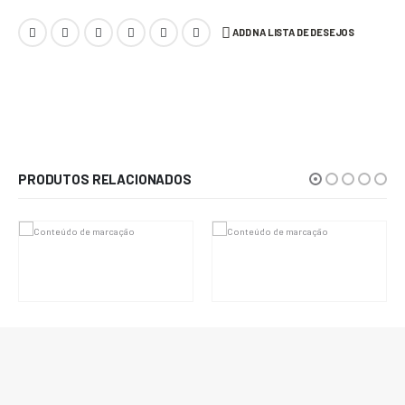
ADD NA LISTA DE DESEJOS
Vestido sob encomenda
PRODUTOS RELACIONADOS
R$
36.000,00
R$
27.000,00
Em até 6x de
R$
6.000,00
sem
juros